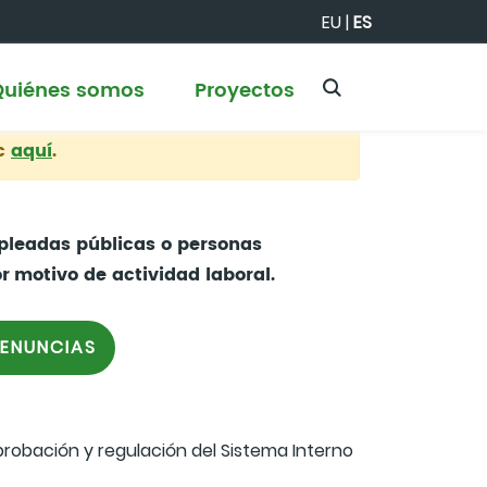
EU
|
ES
Quiénes somos
Proyectos
ic
aquí
.
pleadas públicas o personas
or
motivo de actividad laboral.
DENUNCIAS
 aprobación y regulación del Sistema Interno