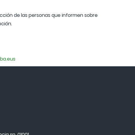
tección de las personas que informen sobre
pción.
ba.eus
ncia sn, 01001