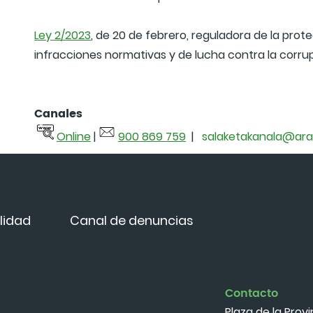
Ley 2/2023
, de 20 de febrero, reguladora de la pro
infracciones normativas y de lucha contra la corru
Canales
Online
|
900 869 759
|
salaketakanala@ara
lidad
Canal de denuncias
Contacto
Plaza de la Provi